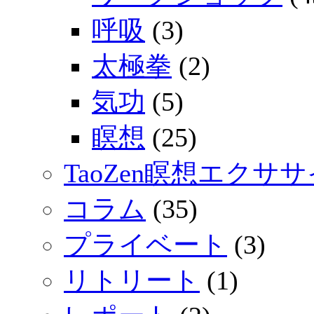
呼吸
(3)
太極拳
(2)
気功
(5)
瞑想
(25)
TaoZen瞑想エクサ
コラム
(35)
プライベート
(3)
リトリート
(1)