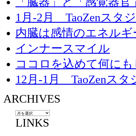
「臓器」と「感覚器官
ド
ウ
で
開
1月-2月 TaoZenス
き
ま
す)
内臓は感情のエネルギ
インナースマイル
ココロを込めて何にも
12月-1月 TaoZen
ARCHIVES
LINKS