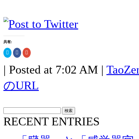
共有:
ク
Facebook
ク
リ
で
リ
ッ
共
ッ
ク
有
ク
| Posted at 7:02 AM |
TaoZe
し
す
し
て
る
て
Twitter
に
Google+
で
は
で
のURL
共
ク
共
有
リ
有
(新
ッ
(新
し
ク
し
い
し
い
ウ
て
ウ
ィ
く
ィ
ン
だ
ン
ド
さ
ド
ウ
い
ウ
RECENT ENTRIES
で
(新
で
開
し
開
き
い
き
ま
ウ
ま
す)
ィ
す)
ン