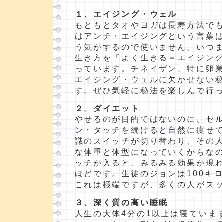
１、エイジング・ウェル
もともとタオやヨガは長寿方法で
はアンチ・エイジングという言葉
う気がするので使いません。いつ
生き方を「よく生きる＝エイジン
っています。チネイザン、特に卵
エイジング・ウェルに欠かせない
す。ぜひ気軽に秘法を楽しんで行
２、ダイエット
やせるのが目的ではないのに、セ
ン・タッチを続けると自然に痩せ
識のスイッチが切り替わり、その
な体重と体型になっていくからな
ッチが入ると、みるみる効果が現
ほどです。生徒のジョンは100キ
これは極端ですが、多くの人がス
３、深く質の高い睡眠
人生の大体4分の1以上は寝ていま