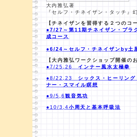
大内雅弘著
『セルフ・チネイザン・タッチ』
【チネイザンを習得する２つのコ
●
7/27～
第11期チネイザン・プラ
成コース
●
6/24～
セルフ・チネイザンby土
【大内雅弘ワークショップ開催の
●7/25,26
インナー風水太極拳
●8/22,23
シックス・ヒーリング
ナー・スマイル瞑想
●9/5,6
観音気功
●10/3,4
小周天と基本呼吸法