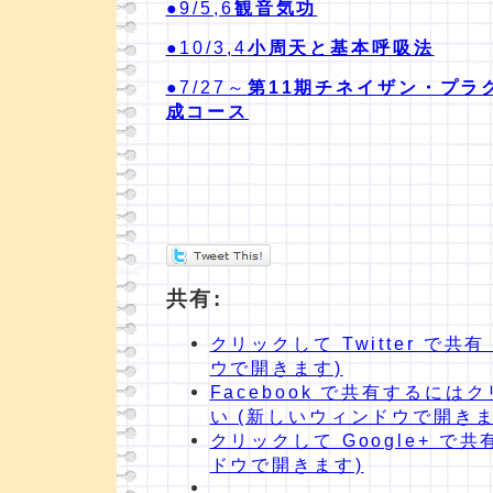
●9/5,6
観音気功
●10/3,4
小周天と基本呼吸法
●7/27～
第11期チネイザン・プラ
成コース
共有:
クリックして Twitter で共
ウで開きます)
Facebook で共有するに
い (新しいウィンドウで開きま
クリックして Google+ で共
ドウで開きます)