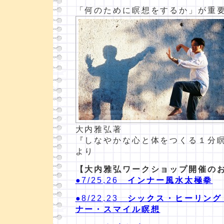
「何のために瞑想をするか」が重
大内雅弘著
『しなやかな心と体をつくる１分
より
【大内雅弘ワークショップ開催の
●7/25,26
インナー風水太極拳
●8/22,23
シックス・ヒーリング
ナー・スマイル瞑想