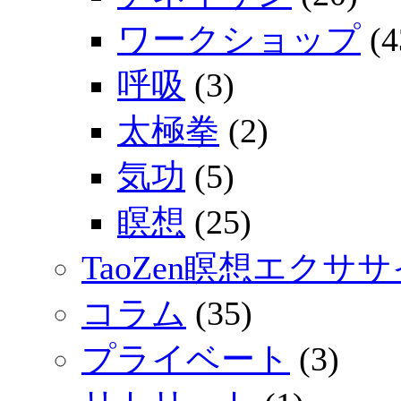
ワークショップ
(4
呼吸
(3)
太極拳
(2)
気功
(5)
瞑想
(25)
TaoZen瞑想エクサ
コラム
(35)
プライベート
(3)