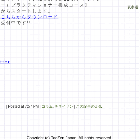
ピー）プラクティショナー養成コース】
表参道
末からスタートします。
はこちらからダウンロード
込受付中です!!
ok
| Posted at 7:57 PM |
コラム
,
チネイザン
|
この記事のURL
ogle+
Copyright (c)
TaoZen Japan
, All rights reserved.