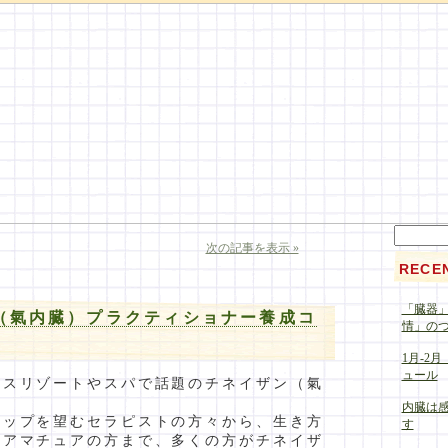
次の記事を表示 »
RECE
「臓器
（氣内臓）プラクティショナー養成コ
情」の
1月-2月
ュール
ルスリゾートやスパで話題のチネイザン（氣
）
内臓は
アップを望むセラピストの方々から、生き方
す
るアマチュアの方まで、多くの方がチネイザ