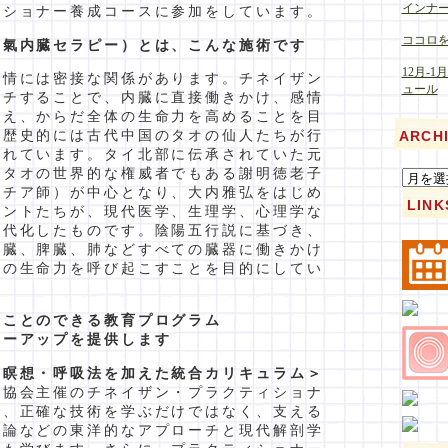
インナ
ィショナー養成コースに参加をしています。
ココロ
（氣内臓セラピー）とは、こんな施術です
12月-1
感情には密接な関係があります。チネイザン
ュール
ッチすることで、内臓に直接働きかけ、感情
整え、からだ全体の生命力を高めることを目
。歴史的には古代中国のタオの仙人たちが行
ARCH
われています。タイ北部に伝承されていた元
をタオの世界的な権威者でもある謝明徳老子
・チア師）が中心となり、大内雅弘をはじめ
LINK
タントたちが、現代医学、生理学、心理学な
近代化したものです。陰陽五行説に基づき、
肝臓、脾臓、肺などすべての臓器に働きかけ
来の生命力を呼び起こすことを目的にしてい
ぶことのできる教育プログラム
ローアップを提供します
に瞑想・呼吸法を加えた統合カリキュラム＞
ン協会主催のチネイザン・プラクティショナ
は、正確な技術を学ぶだけではなく、支える
行論などの東洋的なアプローチと現代解剖学