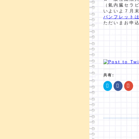
（氣内臓セラ
いよいよ７月
パンフレット
ただいまお申
共有:
ク
Facebo
ク
リ
で
リ
ッ
共
ッ
ク
有
ク
し
す
し
て
る
て
Twitter
に
Go
で
は
で
共
ク
共
有
リ
有
(新
ッ
(新
し
ク
し
い
し
い
ウ
て
ウ
ィ
く
ィ