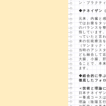
ン・プラクテ
◆チネイザン
元来、内臓と
ではお腹をタ
のバランスを
指しています
っていたと言
来の伝統療法
（マンタック
当時のアシス
ども融合して
大腸、小腸、
ることで、本
ます。
◆総合的に学
徹底したフォ
＜技術と理論
日本チネイザ
ー養成コース
理論（陰陽五