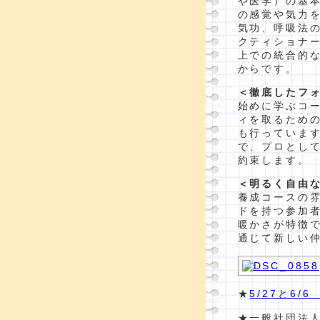
や医学）の基
の感覚や気力
気功、呼吸法
クティショナ
上での統合的
からです。
＜徹底したフ
始めに学ぶコ
ィを取るため
も行っていま
で、プロとし
約束します。
＜明るく自由
養成コースの
ドを持つ参加
暖かさが特徴
通じて新しい
★
5/27と6
★一般社団法人