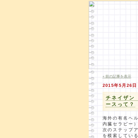
« 前の記事を表示
2015年5月26日
チネイザン
ースって？
海外の有名ヘ
内臓セラピー
次のステップ
を模索してい