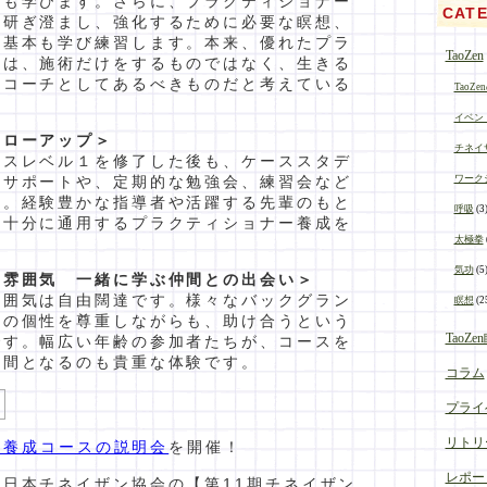
本も学びます。さらに、プラクティショナー
CAT
を研ぎ澄まし、強化するために必要な瞑想、
の基本も学び練習します。本来、優れたプラ
TaoZen
ーは、施術だけをするものではなく、生きる
なコーチとしてあるべきものだと考えている
TaoZ
イベン
ォローアップ＞
チネイ
ースレベル１を修了した後も、ケーススタデ
ワーク
のサポートや、定期的な勉強会、練習会など
す。経験豊かな指導者や活躍する先輩のもと
呼吸
(3
て十分に通用するプラクティショナー養成を
太極拳
気功
(5
な雰囲気 一緒に学ぶ仲間との出会い＞
雰囲気は自由闊達です。様々なバックグラン
瞑想
(2
者の個性を尊重しながらも、助け合うという
TaoZ
です。幅広い年齢の参加者たちが、コースを
仲間となるのも貴重な体験です。
コラム
プライ
リトリ
/6 養成コースの説明会
を開催！
レポー
日本チネイザン協会の【第11期チネイザン